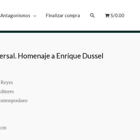
 Antagonismos
Finalizar compra
S/0.00
ersal. Homenaje a Enrique Dussel
z Reyes
ditores
 contemporáneo
 cm