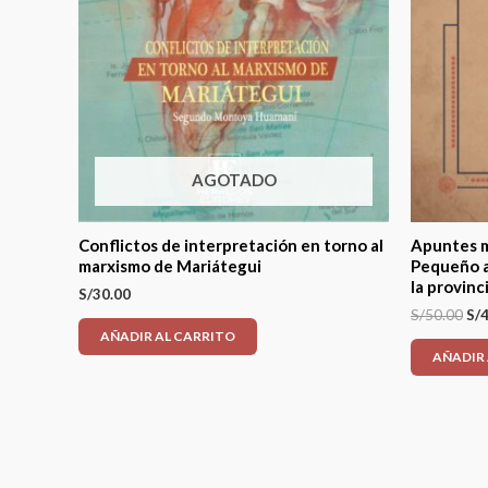
AGOTADO
Conflictos de interpretación en torno al
Apuntes m
marxismo de Mariátegui
Pequeño a
la provinci
S/
30.00
S/
50.00
S/
4
AÑADIR AL CARRITO
AÑADIR