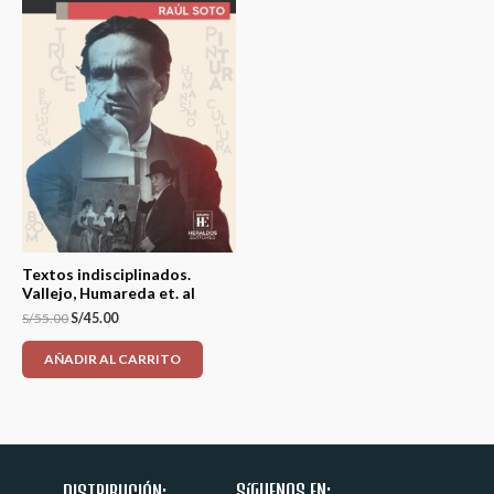
Textos indisciplinados.
Vallejo, Humareda et. al
S/
55.00
S/
45.00
AÑADIR AL CARRITO
SíGUENOS EN:
DISTRIBUCIÓN: