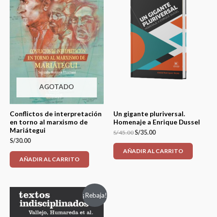
AGOTADO
Conflictos de interpretación
Un gigante pluriversal.
en torno al marxismo de
Homenaje a Enrique Dussel
Mariátegui
S/
45.00
S/
35.00
S/
30.00
AÑADIR AL CARRITO
AÑADIR AL CARRITO
¡Rebaja!